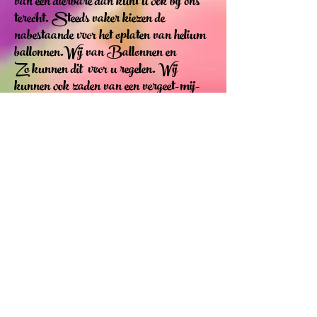
van een dierbare dan kunt u ook bij ons
terecht. Steeds vaker kiezen de
nabestaande voor het oplaten van helium
ballonnen.Wij van Ballonnen en
Zo kunnen dit voor u regelen. Wij
kunnen ook zaden van een vergeet-mij-
nietje in de ballonnen doen. Standaard
voorzien wij de ballonnen van een lint, bij
grotere hoeveelheden worden ze gebundeld
in trossen.
Uiteraard kunt u de kleur van de
ballonnen zelf uitkiezen.
De ballondecoraties bezorgen wij op de
door u gewenste tijd en locatie, u heeft hier
dus geen omkijken naar.